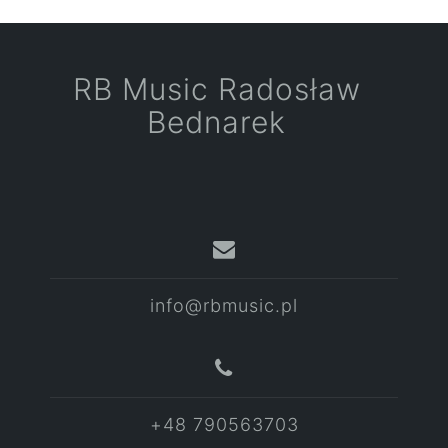
RB Music Radosław
Bednarek
info@rbmusic.pl
+48 790563703