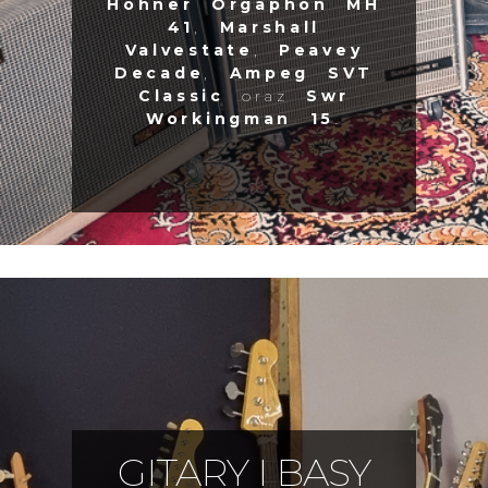
Hohner Orgaphon MH
41
,
Marshall
Valvestate
,
Peavey
Decade
,
Ampeg SVT
Classic
oraz
Swr
Workingman 15
.
GITARY I BASY