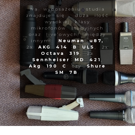
Na wyposażeniu studia
znajduje się duża ilość
wysokiej klasy
mikrofonów studyjnych
oraz live’owych, między
innymi:
Neuman u87,
2x
AKG 414 B ULS
, 2x
Octava 319
, 2x
Sennheiser MD 421
,
Akg 190 C
czy
Shure
SM 7B
.