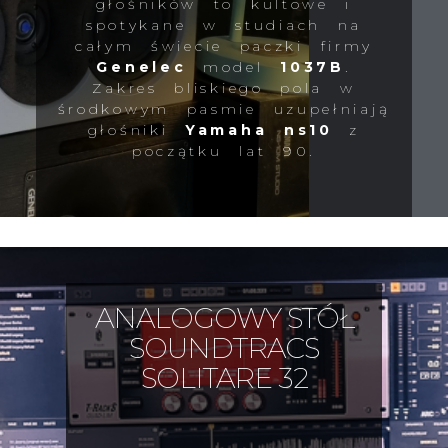
głośników to kultowe i
spotykane w studiach na
całym świecie paczki firmy
Genelec
model
1037B
.
Zakres bliskiego pola w
środkowym pasmie uzupełniają
głośniki
Yamaha ns10
z
początku lat 90.
ANALOGOWY STÓŁ
SOUNDTRACS
SOLITARE 32