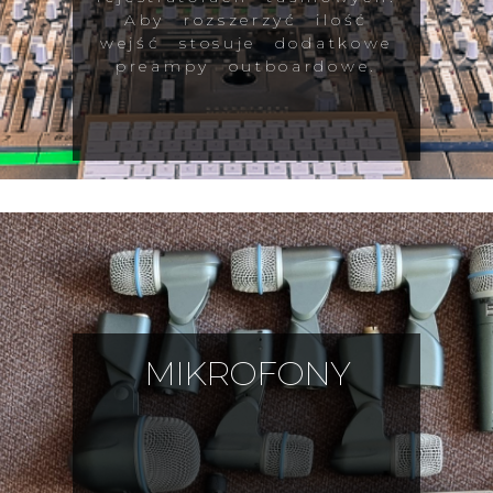
Aby rozszerzyć ilość
wejść stosuje dodatkowe
preampy outboardowe.
MIKROFONY