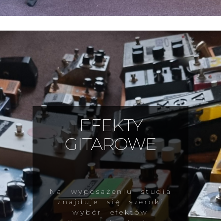
EFEKTY
GITAROWE
Na wyposażeniu studia
znajduje się szeroki
wybór efektów