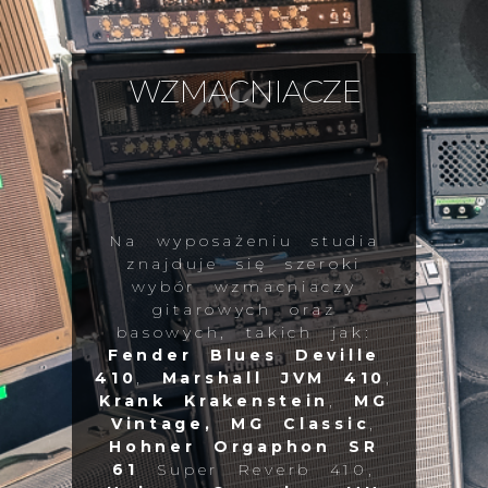
WZMACNIACZE
Na wyposażeniu studia
znajduje się szeroki
wybór wzmacniaczy
gitarowych oraz
basowych, takich jak:
Fender Blues Deville
410
,
Marshall JVM 410
,
Krank Krakenstein
,
MG
Vintage,
MG Classic
,
Hohner Orgaphon SR
61
Super Reverb 410,