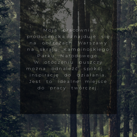
Moja pracownia
producencka znajduje się
na obrzeżach Warszawy
na skraju Kampinoskiego
Parku Narodowego.
W otoczeniu puszczy
można odnaleźć spokój i
inspirację do działania.
Jest to idealne miejsce
do pracy twórczej.