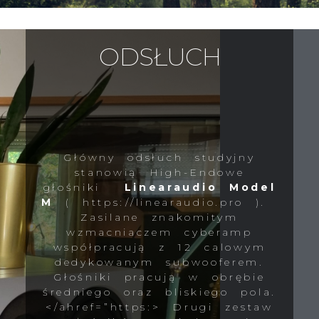
ODSŁUCH
Główny odsłuch studyjny
stanowią High-Endowe
głośniki
Linearaudio Model
M
( https://linearaudio.pro ).
Zasilane znakomitym
wzmacniaczem cyberamp
współpracują z 12 calowym
dedykowanym subwooferem.
Głośniki pracują w obrębie
średniego oraz bliskiego pola.
</ahref=”https:> Drugi zestaw