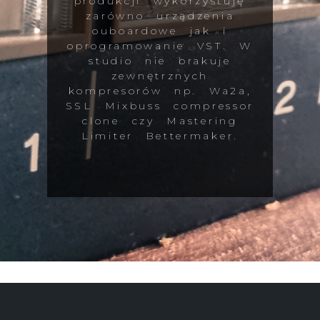
produkcji wykorzystuję
zarówno urządzenia
ouboardowe jak i
oprogramowanie VST. W
studio nie brakuje
zewnętrznych
kompresorów np. Wa2a,
SSL Mixbuss compressor
clone czy Mastering
Limiter Bettermaker.