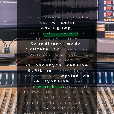
Na wyposażeniu studia
jest
w pełni
analogowy
,
zautomatyzowany stół
mikserski firmy
Soundtracs model
Solitare 32
. Daje on
możliwość przyjęcia na
swój pokład
32 osobnych kanałów
XLR/Line
, pozwalając
jednocześnie
wysłać do
24 synnałów
na
przetwornik AD/DA lub
taśmę. Ilość ta wynika
z analogowego
ograniczenia stosowanego
w 24 śladowych
rejestratorach taśmowych.