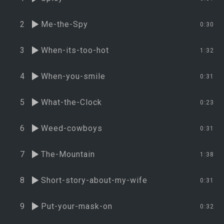
2
Me-the-Spy
0:30
3
When-its-too-hot
1:32
4
When-you-smile
0:31
5
What-the-Clock
0:23
6
Weed-cowboys
0:31
7
The-Mountain
1:38
8
Short-story-about-my-wife
0:31
9
Put-your-mask-on
0:32